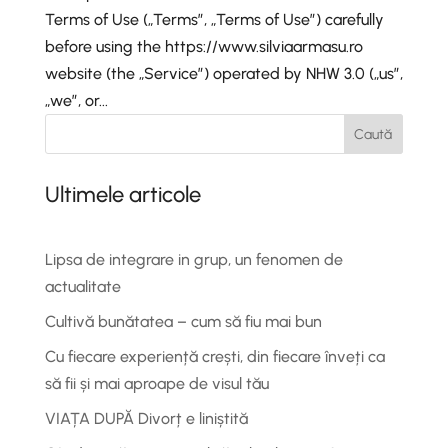
Terms of Use („Terms”, „Terms of Use”) carefully
before using the https://www.silviaarmasu.ro
website (the „Service”) operated by NHW 3.0 („us”,
„we”, or...
Caută
Ultimele articole
Lipsa de integrare in grup, un fenomen de
actualitate
Cultivă bunătatea – cum să fiu mai bun
Cu fiecare experiență crești, din fiecare înveți ca
să fii și mai aproape de visul tău
VIAȚA DUPĂ Divorț e liniștită