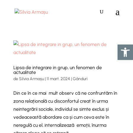
Deschide ba
Lipsa de integrare in grup, un fenomen de
actualitate
de
Silvia Armașu
|
11 mart. 2024
|
Gânduri
Din ce în ce mai mult observ că ne confruntăm în
zona relațională cu disconfortul creat în urma
neintegrării sociale, individul se simte exclus și
vedeaceastă abordare ca și cum ceva este în
neregulă cu el, internalizează emoții, înurma