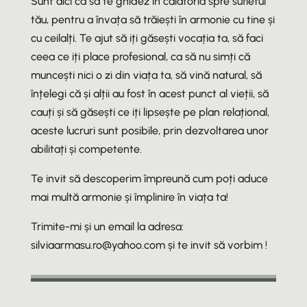
Sunt aici ca să te ghidez în călătoria spre sufletul
tău, pentru a învața să trăiești în armonie cu tine și
cu ceilalți. Te ajut să iți găsești vocația ta, să faci
ceea ce iți place profesional, ca să nu simți că
muncești nici o zi din viața ta, să vină natural, să
înțelegi că și alții au fost în acest punct al vieții, să
cauți și să găsești ce iți lipsește pe plan relațional,
aceste lucruri sunt posibile, prin dezvoltarea unor
abilitați și competente.
Te invit să descoperim împreună cum poți aduce
mai multă armonie și împlinire în viața ta!
Trimite-mi și un email la adresa:
silviaarmasu.ro@yahoo.com și te invit să vorbim !