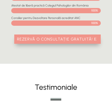
Atestat de liberă practică Colegiul Psihologilor din România
100%
100%
Consilier pentru Dezvoltare Personală acreditat ANC
100%
100%
REZERVĂ O CONSULTAȚIE GRATUITĂ!
Testimoniale