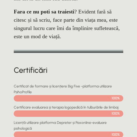
Fara ce nu poti sa traiesti
? Evident fară să
citesc și să scriu, face parte din viața mea, este
singurul lucru care îmi da împlinire sufletească,
este un mod de viață.
Certificări
Certificat de formare și licențiere Big Five -platforma utilizare
PsihoProfile
100%
100%
Certificare evaluarea și terapia logopedică în tulburările de limbaj
100%
100%
Licență utilizare platforma Depreter și Paxonline-evaluare
psihologică
100%
100%