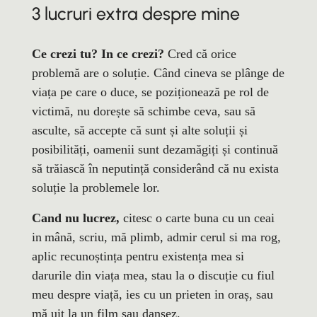
3 lucruri extra despre mine
Ce crezi tu? In ce crezi?
Cred că orice
problemă are o soluție. Când cineva se plânge de
viața pe care o duce, se poziționează pe rol de
victimă, nu dorește să schimbe ceva, sau să
asculte, să accepte că sunt și alte soluții și
posibilități, oamenii sunt dezamăgiți și continuă
să trăiască în neputință considerând că nu exista
soluție la problemele lor.
Cand nu lucrez,
citesc o carte buna cu un ceai
in
mână,
scriu, mă plimb, admir cerul si ma rog,
aplic recunoștința pentru existența mea si
darurile din viața mea, stau la o discuție cu fiul
meu despre viață, ies cu un prieten in oraș, sau
mă uit la un film sau dansez.