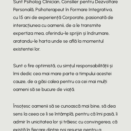
Sunt Psiholog Clinician, Consilier pentru Dezvoltare
Personală, Psihoterapeut în Formare Integrativa,
cu 15 ani de experiență Corporate, pasionată de
interacțiunea cu oamenii, de a le transmite
expertiza mea, oferindu-le sprijin și îndrumare,
aratandu-le harta unde se află la momentul
existentei lor.
Sunt o fire optimistă, cu simțul responsabilității și
îmi dedic cea mai mare parte a timpului acestei
cauze, de a găsi calea pentru ca cei mai mulți
oameni să se bucure de viață.
Însoțesc oamenii să se cunoască mai bine, să dea
sens la ceea ce li se întâmplă, pentru că îmi pasă, îi
admir în unicitatea lor și trăiesc cu convingerea, că
există în fiecare dintre noi resurse pentru a