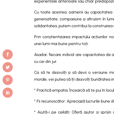
experiențele anterioare sau chiar predispoziț
Cu toate acestea, oamenii au capacitatea
generozitate, compasiune și altruism în lum
solidaritatea, putem contribui la construirea
Prin conștientizarea impactului acțiunilor no
unei lumi mai bune pentru toți.
Asadar, fiecare individ are capacitatea de a
cu cei din jur.
Ca să te dezvolți și să devii o versiune ma
morale, vei putea să îți dezvolți bunătatea in
* Practică empatia: Încearcă să te pui în locul 
* Fii recunoscător: Apreciază lucrurile bune d
* Ajută-i pe ceilalți: Oferă ajutor și sprij