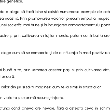
iile genetice.
 de a alege să facă bine și există numeroase exemple de act
ea noastră. Prin promovarea valorilor precum empatia, respect
 unei societăți mai bune și la încurajarea comportamentului pozit
astre și prin cultivarea virtuților morale, putem contribui la cr
 alege cum să se comporte și de a influența în mod pozitiv rela
i bună a ta, prin urmarea acestor pași și prin cultivarea virtu
terioară.
celor din jur și să-ți imaginezi cum te-ai simți în situația lor.
in viața ta și exprimă recunoștința ta.
in atunci când cineva are nevoie, fără a aștepta ceva în schimb