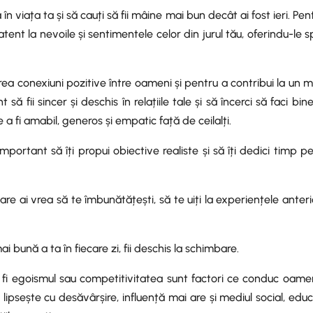
 în viața ta și să cauți să fii mâine mai bun decât ai fost ieri. Pen
ent la nevoile și sentimentele celor din jurul tău, oferindu-le sp
ea conexiuni pozitive între oameni și pentru a contribui la un 
 fii sincer și deschis în relațiile tale și să încerci să faci bine
a fi amabil, generos și empatic față de ceilalți.
mportant să îți propui obiective realiste și să îți dedici timp p
care ai vrea să te îmbunătățești, să te uiți la experiențele anter
i bună a ta în fiecare zi, fii deschis la schimbare.
fi egoismul sau competitivitatea sunt factori ce conduc oamen
sește cu desăvârșire, influență mai are și mediul social, educ