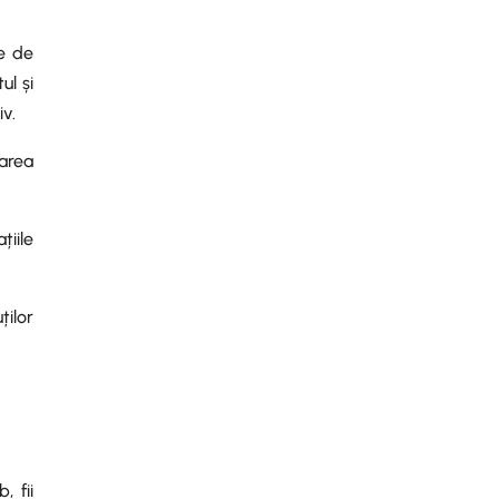
e de
ul și
iv.
earea
țiile
ților
, fii