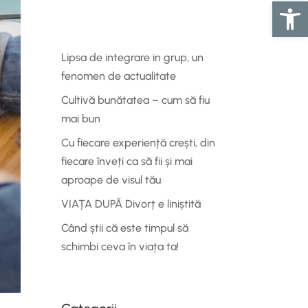
Deschide ba
Lipsa de integrare in grup, un
fenomen de actualitate
Cultivă bunătatea – cum să fiu
mai bun
Cu fiecare experiență crești, din
fiecare înveți ca să fii și mai
aproape de visul tău
VIAȚA DUPĂ Divorț e liniștită
Când știi că este timpul să
schimbi ceva în viața ta!