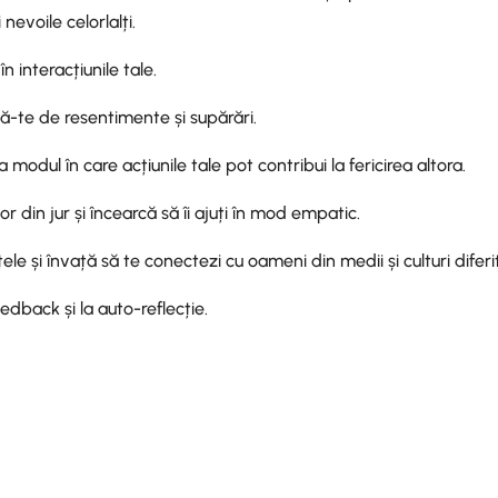
nevoile celorlalți.
n interacțiunile tale.
ază-te de resentimente și supărări.
a modul în care acțiunile tale pot contribui la fericirea altora.
r din jur și încearcă să îi ajuți în mod empatic.
țele și învață să te conectezi cu oameni din medii și culturi diferi
edback și la auto-reflecție.