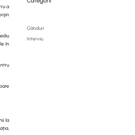
Categorii
tru a
rijin
Gânduri
mediu
Interviu
le în
entru
ioare
ii la
ația,