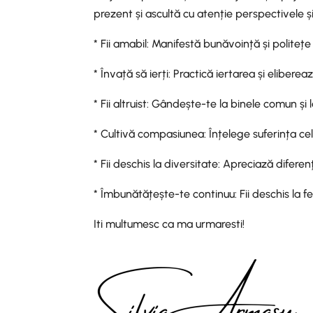
prezent și ascultă cu atenție perspectivele și 
* Fii amabil: Manifestă bunăvoință și politețe î
* Învață să ierți: Practică iertarea și elibere
* Fii altruist: Gândește-te la binele comun și l
* Cultivă compasiunea: Înțelege suferința celo
* Fii deschis la diversitate: Apreciază diferen
* Îmbunătățește-te continuu: Fii deschis la fe
Iti multumesc ca ma urmaresti!