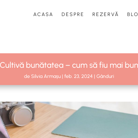
ACASA
DESPRE
REZERVĂ
BL
Cultivă bunătatea – cum să fiu mai bu
de
Silvia Armașu
|
feb. 23, 2024
|
Gânduri